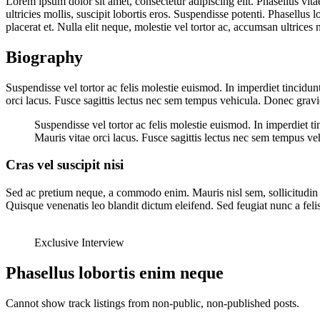
Lorem ipsum dolor sit amet, consectetur adipiscing elit. Phasellus vitae
ultricies mollis, suscipit lobortis eros. Suspendisse potenti. Phasellu
placerat et. Nulla elit neque, molestie vel tortor ac, accumsan ultrices n
Biography
Suspendisse vel tortor ac felis molestie euismod. In imperdiet tincidunt
orci lacus. Fusce sagittis lectus nec sem tempus vehicula. Donec grav
Suspendisse vel tortor ac felis molestie euismod. In imperdiet ti
Mauris vitae orci lacus. Fusce sagittis lectus nec sem tempus v
Cras vel suscipit nisi
Sed ac pretium neque, a commodo enim. Mauris nisl sem, sollicitudin ac t
Quisque venenatis leo blandit dictum eleifend. Sed feugiat nunc a felis
Exclusive Interview
Phasellus lobortis enim neque
Cannot show track listings from non-public, non-published posts.