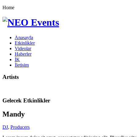
Home
Anasayfa
Etkinlikler
Videolar
Haberler
İK
İletişim
Artists
Gelecek Etkinlikler
Mandy
DJ
,
Producers