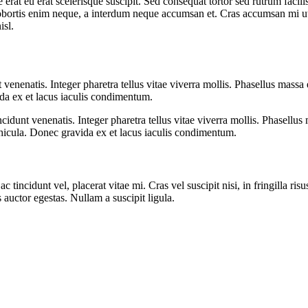
 erat eu erat scelerisque suscipit. Sed consequat tortor sed rutrum facili
s lobortis enim neque, a interdum neque accumsan et. Cras accumsan mi ut 
isl.
 venenatis. Integer pharetra tellus vitae viverra mollis. Phasellus massa
ida ex et lacus iaculis condimentum.
ncidunt venenatis. Integer pharetra tellus vitae viverra mollis. Phasellus
ehicula. Donec gravida ex et lacus iaculis condimentum.
incidunt vel, placerat vitae mi. Cras vel suscipit nisi, in fringilla risu
 auctor egestas. Nullam a suscipit ligula.