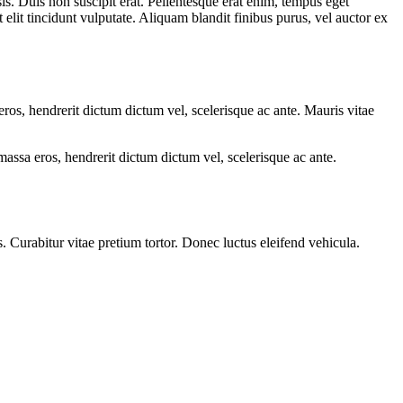
sis. Duis non suscipit erat. Pellentesque erat enim, tempus eget
elit tincidunt vulputate. Aliquam blandit finibus purus, vel auctor ex
 eros, hendrerit dictum dictum vel, scelerisque ac ante. Mauris vitae
 massa eros, hendrerit dictum dictum vel, scelerisque ac ante.
s. Curabitur vitae pretium tortor. Donec luctus eleifend vehicula.