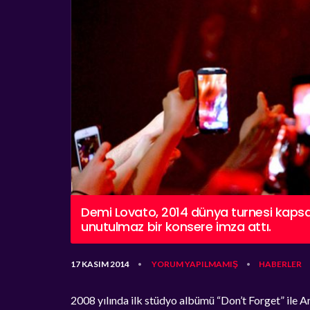
Demi Lovato, 2014 dünya turnesi kapsa
unutulmaz bir konsere imza attı.
17 KASIM 2014
YORUM YAPILMAMIŞ
HABERLER
•
•
2008 yılında ilk stüdyo albümü “Don’t Forget” ile A