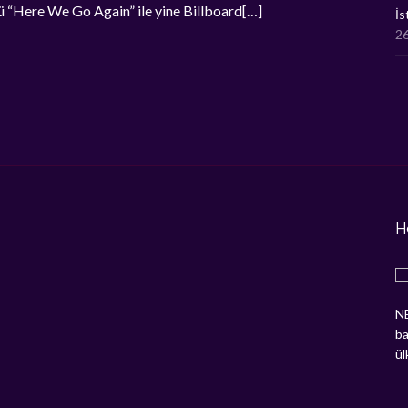
ümü “Here We Go Again” ile yine Billboard[…]
İs
26
H
NE
ba
ül