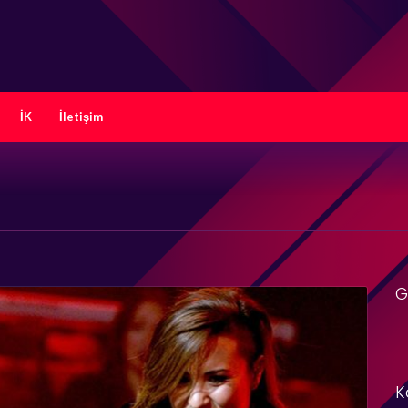
İK
İletişim
G
K