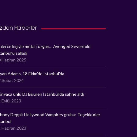
izden Haberler
nlerce kişiyle metal rüzgarı… Avenged Sevenfold
tanbul’u salladı
 Haziran 2025
yan Adams, 18 Ekim’de İstanbul’da
7 Şubat 2024
nyaca ünlü DJ Buuren İstanbul’da sahne aldı
 Eylül 2023
hnny Depp’li Hollywood Vampires grubu: Teşekkürler
tanbul
 Haziran 2023