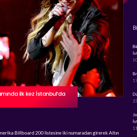
B
Bi
İs
10
Br
1
mında ilk kez İstanbul’da
Dü
23
Jo
İs
11
merika Billboard 200 listesine iki numaradan girerek Altın