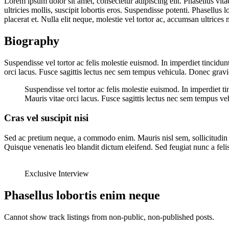
Lorem ipsum dolor sit amet, consectetur adipiscing elit. Phasellus vitae
ultricies mollis, suscipit lobortis eros. Suspendisse potenti. Phasellu
placerat et. Nulla elit neque, molestie vel tortor ac, accumsan ultrices n
Biography
Suspendisse vel tortor ac felis molestie euismod. In imperdiet tincidunt
orci lacus. Fusce sagittis lectus nec sem tempus vehicula. Donec grav
Suspendisse vel tortor ac felis molestie euismod. In imperdiet ti
Mauris vitae orci lacus. Fusce sagittis lectus nec sem tempus v
Cras vel suscipit nisi
Sed ac pretium neque, a commodo enim. Mauris nisl sem, sollicitudin ac t
Quisque venenatis leo blandit dictum eleifend. Sed feugiat nunc a felis
Exclusive Interview
Phasellus lobortis enim neque
Cannot show track listings from non-public, non-published posts.