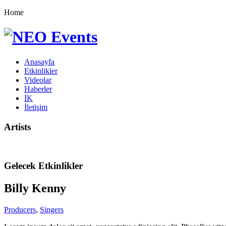
Home
Anasayfa
Etkinlikler
Videolar
Haberler
İK
İletişim
Artists
Gelecek Etkinlikler
Billy Kenny
Producers
,
Singers