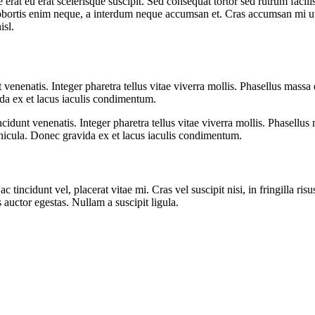
 erat eu erat scelerisque suscipit. Sed consequat tortor sed rutrum facili
s lobortis enim neque, a interdum neque accumsan et. Cras accumsan mi ut 
isl.
 venenatis. Integer pharetra tellus vitae viverra mollis. Phasellus massa
ida ex et lacus iaculis condimentum.
ncidunt venenatis. Integer pharetra tellus vitae viverra mollis. Phasellus
ehicula. Donec gravida ex et lacus iaculis condimentum.
incidunt vel, placerat vitae mi. Cras vel suscipit nisi, in fringilla risu
 auctor egestas. Nullam a suscipit ligula.