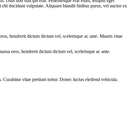
sis. Duis non suscipit erat. Pellentesque erat enim, tempus eget
elit tincidunt vulputate. Aliquam blandit finibus purus, vel auctor ex
 eros, hendrerit dictum dictum vel, scelerisque ac ante. Mauris vitae
 massa eros, hendrerit dictum dictum vel, scelerisque ac ante.
s. Curabitur vitae pretium tortor. Donec luctus eleifend vehicula.