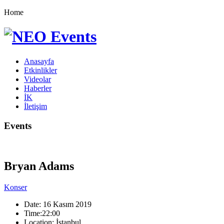
Home
Anasayfa
Etkinlikler
Videolar
Haberler
İK
İletişim
Events
Bryan Adams
Konser
Date:
16 Kasım 2019
Time:
22:00
Location:
İstanbul