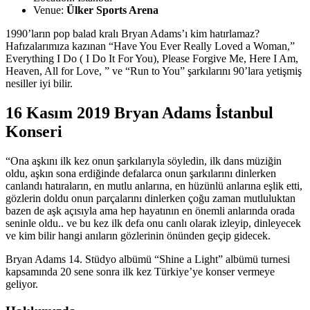
Venue:
Ülker Sports Arena
1990’ların pop balad kralı Bryan Adams’ı kim hatırlamaz?
Hafızalarımıza kazınan “Have You Ever Really Loved a Woman,”
Everything I Do ( I Do It For You), Please Forgive Me, Here I Am,
Heaven, All for Love, ” ve “Run to You” şarkılarını 90’lara yetişmiş
nesiller iyi bilir.
16 Kasım 2019 Bryan Adams İstanbul
Konseri
“Ona aşkını ilk kez onun şarkılarıyla söyledin, ilk dans müziğin
oldu, aşkın sona erdiğinde defalarca onun şarkılarını dinlerken
canlandı hatıraların, en mutlu anlarına, en hüzünlü anlarına eşlik etti,
gözlerin doldu onun parçalarını dinlerken çoğu zaman mutluluktan
bazen de aşk açısıyla ama hep hayatının en önemli anlarında orada
seninle oldu.. ve bu kez ilk defa onu canlı olarak izleyip, dinleyecek
ve kim bilir hangi anıların gözlerinin önünden geçip gidecek.
Bryan Adams 14. Stüdyo albümü “Shine a Light” albümü turnesi
kapsamında 20 sene sonra ilk kez Türkiye’ye konser vermeye
geliyor.