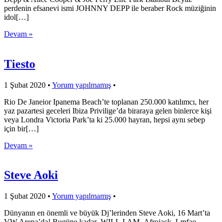
perdenin efsanevi ismi JOHNNY DEPP ile beraber Rock müziğinin
idol[…]
Devam »
Tiesto
1 Şubat 2020
•
Yorum yapılmamış
•
Rio De Janeior Ipanema Beach’te toplanan 250.000 katılımcı, her
yaz pazartesi geceleri Ibiza Privilige’da biraraya gelen binlerce kişi
veya Londra Victoria Park’ta ki 25.000 hayran, hepsi aynı sebep
için bir[…]
Devam »
Steve Aoki
1 Şubat 2020
•
Yorum yapılmamış
•
Dünyanın en önemli ve büyük Dj’lerinden Steve Aoki, 16 Mart’ta
VW Arena’da! Bugüne kadar WILL.I.AM, Afrojack, Lmfao,