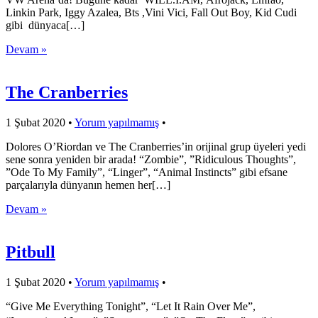
Linkin Park, Iggy Azalea, Bts ,Vini Vici, Fall Out Boy, Kid Cudi
gibi dünyaca[…]
Devam »
The Cranberries
1 Şubat 2020
•
Yorum yapılmamış
•
Dolores O’Riordan ve The Cranberries’in orijinal grup üyeleri yedi
sene sonra yeniden bir arada! “Zombie”, ”Ridiculous Thoughts”,
”Ode To My Family”, “Linger”, “Animal Instincts” gibi efsane
parçalarıyla dünyanın hemen her[…]
Devam »
Pitbull
1 Şubat 2020
•
Yorum yapılmamış
•
“Give Me Everything Tonight”, “Let It Rain Over Me”,