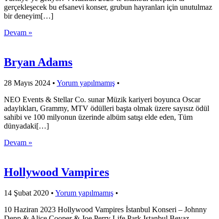
gerçekleşecek bu efsanevi konser, grubun hayranları için unutulmaz
bir deneyim[…]
Devam »
Bryan Adams
28 Mayıs 2024
•
Yorum yapılmamış
•
NEO Events & Stellar Co. sunar Müzik kariyeri boyunca Oscar
adaylıkları, Grammy, MTV ödülleri başta olmak üzere sayısız ödül
sahibi ve 100 milyonun üzerinde albüm satışı elde eden, Tüm
dünyadaki[…]
Devam »
Hollywood Vampires
14 Şubat 2020
•
Yorum yapılmamış
•
10 Haziran 2023 Hollywood Vampires İstanbul Konseri – Johnny
Depp & Alice Cooper & Joe Perry Life Park Istanbul Beyaz