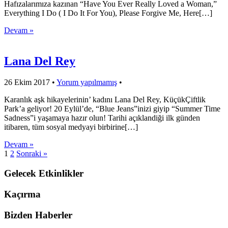
Hafızalarımıza kazınan “Have You Ever Really Loved a Woman,”
Everything I Do ( I Do It For You), Please Forgive Me, Here[…]
Devam »
Lana Del Rey
26 Ekim 2017
•
Yorum yapılmamış
•
Karanlık aşk hikayelerinin’ kadını Lana Del Rey, KüçükÇiftlik
Park’a geliyor! 20 Eylül’de, “Blue Jeans”inizi giyip “Summer Time
Sadness”i yaşamaya hazır olun! Tarihi açıklandiği ilk günden
itibaren, tüm sosyal medyayi birbirine[…]
Devam »
1
2
Sonraki »
Gelecek Etkinlikler
Kaçırma
Bizden Haberler