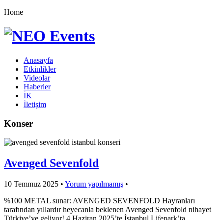
Home
Anasayfa
Etkinlikler
Videolar
Haberler
İK
İletişim
Konser
Avenged Sevenfold
10 Temmuz 2025
•
Yorum yapılmamış
•
%100 METAL sunar: AVENGED SEVENFOLD Hayranları
tarafından yıllardır heyecanla beklenen Avenged Sevenfold nihayet
Türkiye’ye geliyor! 4 Haziran 2025’te İstanbul Lifepark’ta