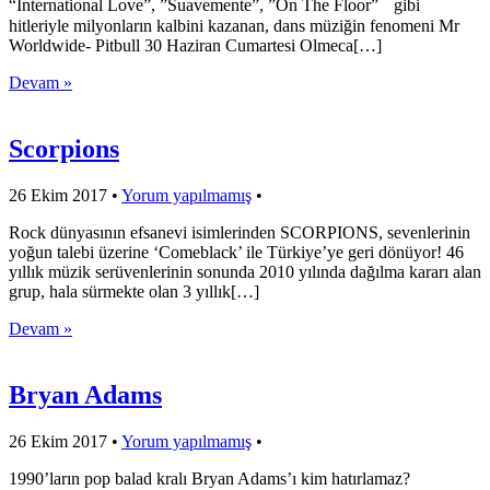
“International Love”, ”Suavemente”, ”On The Floor” gibi
hitleriyle milyonların kalbini kazanan, dans müziğin fenomeni Mr
Worldwide- Pitbull 30 Haziran Cumartesi Olmeca[…]
Devam »
Scorpions
26 Ekim 2017
•
Yorum yapılmamış
•
Rock dünyasının efsanevi isimlerinden SCORPIONS, sevenlerinin
yoğun talebi üzerine ‘Comeblack’ ile Türkiye’ye geri dönüyor! 46
yıllık müzik serüvenlerinin sonunda 2010 yılında dağılma kararı alan
grup, hala sürmekte olan 3 yıllık[…]
Devam »
Bryan Adams
26 Ekim 2017
•
Yorum yapılmamış
•
1990’ların pop balad kralı Bryan Adams’ı kim hatırlamaz?