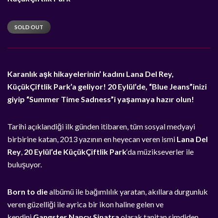
SOLD OUT
Karanlık aşk hikayelerinin’ kadını Lana Del Rey,
KüçükÇiftlik Park’a geliyor! 20 Eylül’de, “Blue Jeans”inizi
giyip “Summer Time Sadness”i yaşamaya hazır olun!
Tarihi açıklandiği ilk günden itibaren, tüm sosyal medyayi
birbirine katan, 2013 yazının en heyecan veren ismi
Lana Del
Rey
,
20 Eylül’de KüçükÇiftlik Park
‘da müzikseverler ile
buluşuyor.
Born to die
albümü ile bağımlılık yaratan, akıllara durgunluk
veren güzelliği ile ayrica bir ikon haline gelen ve
kendini
Gangster Nancy Sinatra
olarak tanitan simdiden