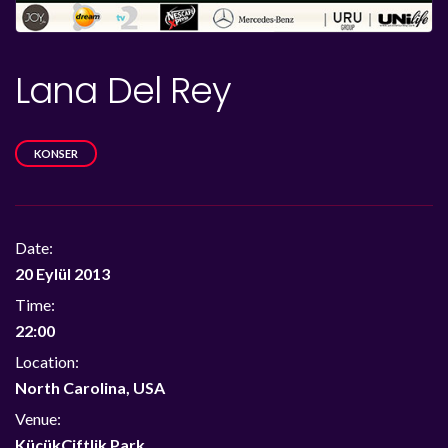
Lana Del Rey
KONSER
Date:
20 Eylül 2013
Time:
22:00
Location:
North Carolina, USA
Venue:
KüçükÇiftlik Park