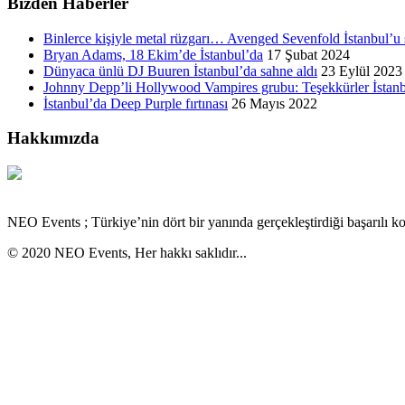
Bizden Haberler
Binlerce kişiyle metal rüzgarı… Avenged Sevenfold İstanbul’u 
Bryan Adams, 18 Ekim’de İstanbul’da
17 Şubat 2024
Dünyaca ünlü DJ Buuren İstanbul’da sahne aldı
23 Eylül 2023
Johnny Depp’li Hollywood Vampires grubu: Teşekkürler İstan
İstanbul’da Deep Purple fırtınası
26 Mayıs 2022
Hakkımızda
NEO Events ; Türkiye’nin dört bir yanında gerçekleştirdiği başarılı kon
© 2020 NEO Events, Her hakkı saklıdır...